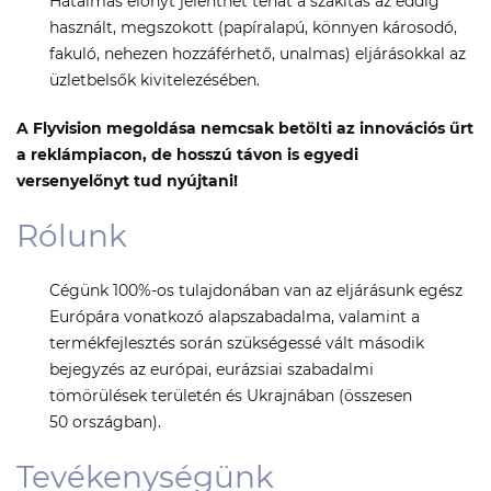
Hatalmas előnyt jelenthet tehát a szakítás az eddig
használt, megszokott (papíralapú, könnyen károsodó,
fakuló, nehezen hozzáférhető, unalmas) eljárásokkal az
üzletbelsők kivitelezésében.
A Flyvision megoldása nemcsak betölti az innovációs űrt
a reklámpiacon, de hosszú távon is egyedi
versenyelőnyt tud nyújtani!
Rólunk
Cégünk 100%-os tulajdonában van az eljárásunk egész
Európára vonatkozó alapszabadalma, valamint a
termékfejlesztés során szükségessé vált második
bejegyzés az európai, eurázsiai szabadalmi
tömörülések területén és Ukrajnában (összesen
50 országban).
Tevékenységünk