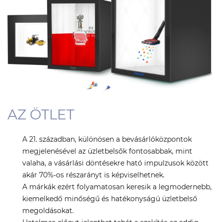
AZ ÖTLET
A 21. században, különösen a bevásárlóközpontok
megjelenésével az üzletbelsők fontosabbak, mint
valaha, a vásárlási döntésekre ható impulzusok között
akár 70%‑os részarányt is képviselhetnek.
A márkák ezért folyamatosan keresik a legmodernebb,
kiemelkedő minőségű és hatékonyságú üzletbelső
megoldásokat.