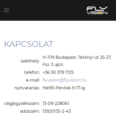
KAPCSOLAT
H-1119 Budapest, Tétényi út 25-27.
székhely:
Fsz. 3. ajtó.
telefon:
+36 30 379 1725
e-mail:
flyvision@flyvision.hu
nyitvatartás:
Hétfő-Péntek 9-17-ig
cégjegyzékszám:
13-09-228061
adószám:
13920135-2-43