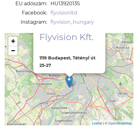
EU adószám:
HU13920135
Facebook:
flyvisionltd
Instagram:
flyvision_hungary
×
Flyvision Kft.
+
−
1119 Budapest, Tétényi út
25-27
Leaflet
| ©
OpenStreetMap