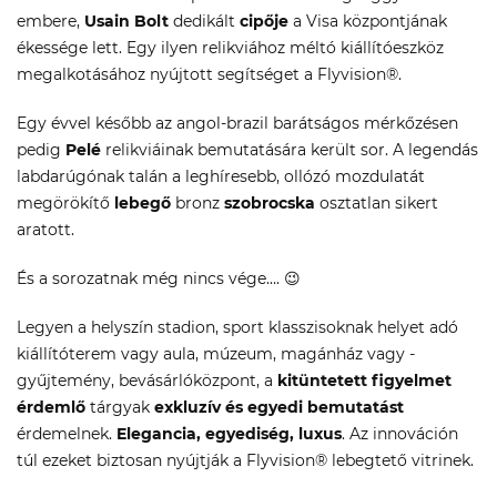
embere,
Usain Bolt
dedikált
cipője
a Visa központjának
ékessége lett. Egy ilyen relikviához méltó kiállítóeszköz
megalkotásához nyújtott segítséget a Flyvision®.
Egy évvel később az angol-brazil barátságos mérkőzésen
pedig
Pelé
relikviáinak bemutatására került sor. A legendás
labdarúgónak talán a leghíresebb, ollózó mozdulatát
megörökítő
lebegő
bronz
szobrocska
osztatlan sikert
aratott.
És a sorozatnak még nincs vége…. 😉
Legyen a helyszín stadion, sport klasszisoknak helyet adó
kiállítóterem vagy aula, múzeum, magánház vagy -
gyűjtemény, bevásárlóközpont, a
kitüntetett figyelmet
érdemlő
tárgyak
exkluzív és egyedi bemutatást
érdemelnek.
Elegancia, egyediség, luxus
. Az innováción
túl ezeket biztosan nyújtják a Flyvision® lebegtető vitrinek.