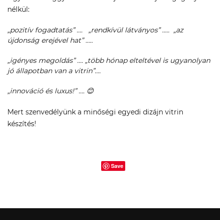
nélkül:
„
pozitív fogadtatás
” …. „rendkívül látványos” ….. „az
újdonság erejével hat” …..
„igényes megoldás” …. „több hónap elteltével is ugyanolyan
jó állapotban van a vitrin”….
„innováció és luxus!” …. 😊
Mert szenvedélyünk a minőségi egyedi dizájn vitrin
készítés!
Save