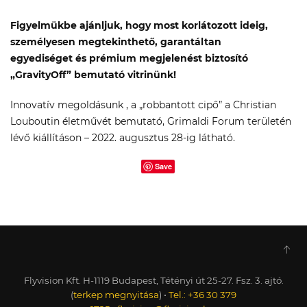
Figyelmükbe ajánljuk, hogy most korlátozott ideig,
személyesen megtekinthető, garantáltan
egyediséget
és prémium megjelenést biztosító
„
Gravity
Off
” bemutató vitrinünk!
Innovatív megoldásunk , a „robbantott cipő” a Christian
Louboutin életművét bemutató, Grimaldi Forum területén
lévő kiállításon – 2022. augusztus 28-ig látható.
Save
Flyvision Kft. H-1119 Budapest, Tétényi út 25-27. Fsz. 3. ajtó.
(
terkep megnyitása
) •
Tel.: +36 30 379