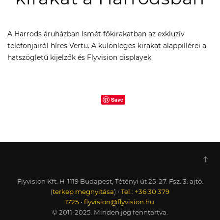
A Harrods áruházban Ismét főkirakatban az exkluzív
telefonjairól híres Vertu. A különleges kirakat alappillérei a
hatszögletű kijelzők és Flyvision displayek.
Save
Flyvision Kft. H-1119 Budapest, Tétényi út 25-27. Fsz. 3. ajtó.
(
terkep megnyitása
) •
Tel.: +36 30 379
1725
•
flyvision@flyvision.hu
© 2011-2025. Minden jog fenntartva.