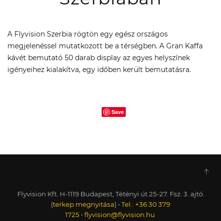
A Flyvision Szerbia rögtön egy egész országos
megjelenéssel mutatkozott be a térségben. A Gran Kaffa
kávét bemutató 50 darab display az egyes helyszínek
igényeihez kialakítva, egy időben került bemutatásra.
Save
Flyvision Kft. H-1119 Budapest, Tétényi út 25-27. Fsz. 3. ajtó.
(
terkep megnyitása
) •
Tel.: +36 30 379
1725
•
flyvision@flyvision.hu