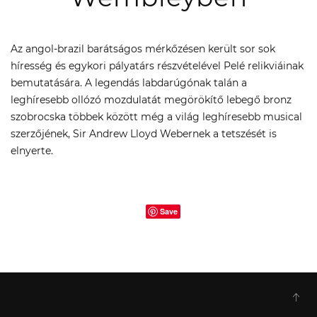
Az angol-brazil barátságos mérkőzésen került sor sok
híresség és egykori pályatárs részvételével Pelé relikviáinak
bemutatására. A legendás labdarúgónak talán a
leghíresebb ollózó mozdulatát megörökítő lebegő bronz
szobrocska többek között még a világ leghíresebb musical
szerzőjének, Sir Andrew Lloyd Webernek a tetszését is
elnyerte.
Save