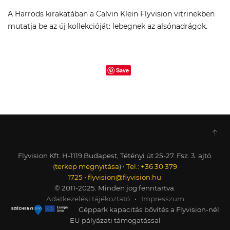
A Harrods kirakatában a Calvin Klein Flyvision vitrinekben
mutatja be az új kollekcióját: lebegnek az alsónadrágok.
Save
Flyvision Kft. H-1119 Budapest, Tétényi út 25-27. Fsz. 3. ajtó.
(
terkep megnyitása
) •
Tel.: +36 30 379
1725
•
flyvision@flyvision.hu
© 2011-2025. Minden jog fenntartva.
Adatkezelési tájékoztató
•
Impresszum
Géppark kapacitás bővítés a Flyvision-nél
EU pályázati támogatással