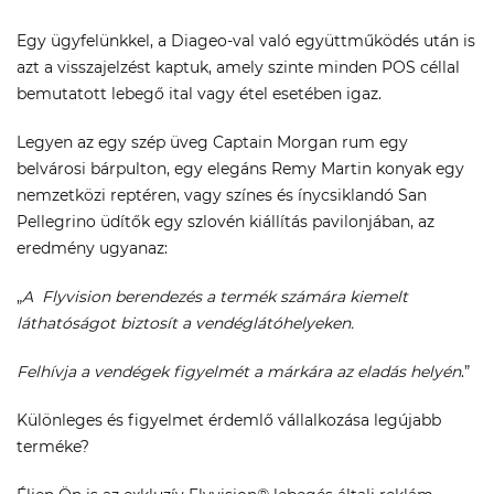
Egy ügyfelünkkel, a Diageo-val való együttműködés után is
azt a visszajelzést kaptuk, amely szinte minden POS céllal
bemutatott lebegő ital vagy étel esetében igaz.
Legyen az egy szép üveg Captain Morgan rum egy
belvárosi bárpulton, egy elegáns Remy Martin konyak egy
nemzetközi reptéren, vagy színes és ínycsiklandó San
Pellegrino üdítők egy szlovén kiállítás pavilonjában, az
eredmény ugyanaz:
„
A Flyvision berendezés a termék számára kiemelt
láthatóságot biztosít a vendéglátóhelyeken.
Felhívja a vendégek figyelmét a márkára az eladás helyén
.”
Különleges és figyelmet érdemlő vállalkozása legújabb
terméke?