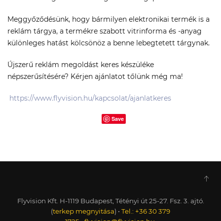
Meggyőződésünk, hogy bármilyen elektronikai termék is a
reklám tárgya, a termékre szabott vitrinforma és -anyag
különleges hatást kölcsönöz a benne lebegtetett tárgynak.
Újszerű reklám megoldást keres készüléke
népszerűsítésére? Kérjen ajánlatot tőlünk még ma!
https://www.flyvision.hu/kapcsolat/ajanlatkeres
Save
Flyvision Kft. H-1119 Budapest, Tétényi út 25-27. Fsz. 3. ajtó.
(
terkep megnyitása
) •
Tel.: +36 30 379