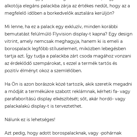
alkotója elegáns palackba zárja az értékes nedűt, hogy az a
megfelelő időben a borkedvelők asztalára kerüljön?
Mi lenne, ha ez a palack egy exkluzív, minden korábbi
bemutatást felülmúló Flyvision display-t kapna? Egy design
vitrint, amely nemcsak meghagyja, hanem ki is emeli a
borospalack legfőbb stíluselemeit, miközben lebegésben
tartja azt. Így tudja a palackba zárt csoda magához vonzani
az érdeklődő szempárokat, s ezzel a termék tartós és
pozitív élményt okoz a szemlélőben.
Ha Ön is azon borászok közé tartozik, akik szeretik megadni
a módját a termékükre szabott reklámnak, kérheti fa- vagy
parafaborítású display elkészítését; sőt, akár hordó- vagy
palackalakú display-t is terveztethet.
Nálunk ez is lehetséges!
Azt pedig, hogy adott borospalacknak, vagy -pohárnak