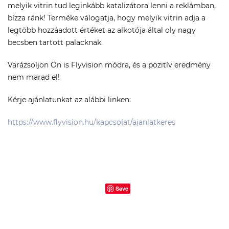
melyik vitrin tud leginkább katalizátora lenni a reklámban,
bízza ránk! Terméke válogatja, hogy melyik vitrin adja a
legtöbb hozzáadott értéket az alkotója által oly nagy
becsben tartott palacknak.
Varázsoljon Ön is Flyvision módra, és a pozitív eredmény
nem marad el!
Kérje ajánlatunkat az alábbi linken:
https://www.flyvision.hu/kapcsolat/ajanlatkeres
Save