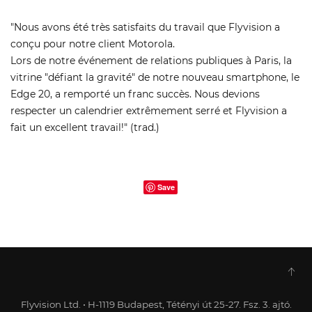
"Nous avons été très satisfaits du travail que Flyvision a
conçu pour notre client Motorola.
Lors de notre événement de relations publiques à Paris, la
vitrine "défiant la gravité" de notre nouveau smartphone, le
Edge 20, a remporté un franc succès. Nous devions
respecter un calendrier extrêmement serré et Flyvision a
fait un excellent travail!" (trad.)
Save
Flyvision Ltd. • H-1119 Budapest, Tétényi út 25-27. Fsz. 3. ajtó.