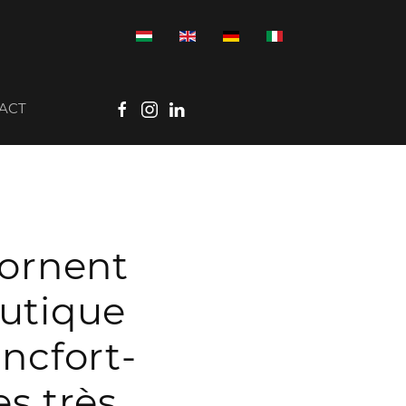
ACT
 ornent
outique
ancfort-
s très