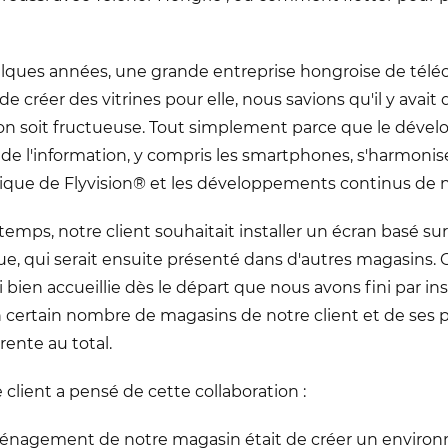
quelques années, une grande entreprise hongroise de té
 créer des vitrines pour elle, nous savions qu'il y avai
tion soit fructueuse. Tout simplement parce que le dév
de l'information, y compris les smartphones, s'harmoni
ique de Flyvision® et les développements continus de n
emps, notre client souhaitait installer un écran basé su
e, qui serait ensuite présenté dans d'autres magasins.
i bien accueillie dès le départ que nous avons fini par ins
n certain nombre de magasins de notre client et de ses 
trente au total.
 client a pensé de cette collaboration :
'aménagement de notre magasin était de créer un enviro