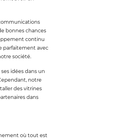
lécommunications
t de bonnes chances
eloppement continu
se parfaitement avec
otre société.
r ses idées dans un
 Cependant, notre
taller des vitrines
partenaires dans
nnement où tout est