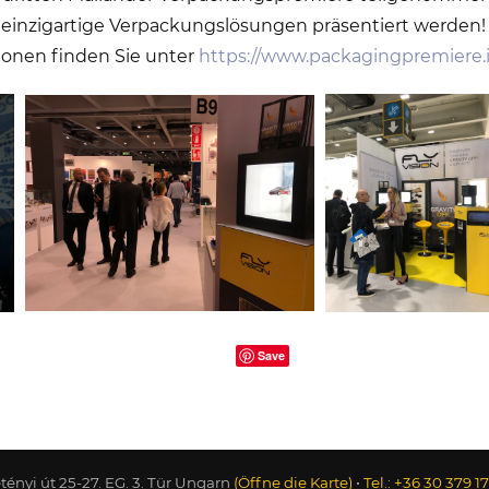
 einzigartige Verpackungslösungen präsentiert werden!
ionen finden Sie unter
https://www.packagingpremiere.i
Save
étényi út 25-27. EG. 3. Tür Ungarn
(Öffne die Karte)
•
Tel.: +36 30 379 1