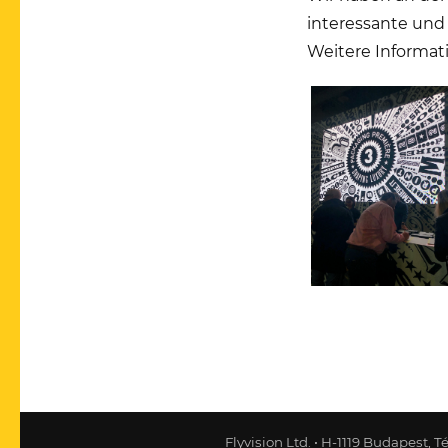
interessante und
Weitere Informat
Flyvision Ltd. • H-1119 Budapest, T