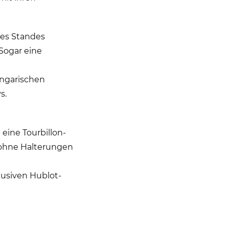
des Standes
 Sogar eine
ungarischen
s.
eine Tourbillon-
 ohne Halterungen
lusiven Hublot-