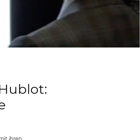
 Hublot:
e
mit ihren