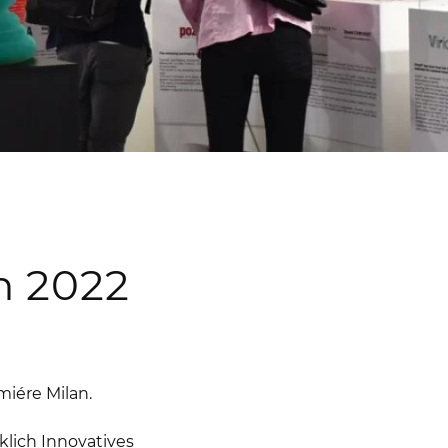
n 2022
miére Milan.
klich Innovatives