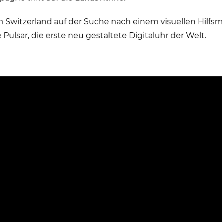
 Switzerland auf der Suche nach einem visuellen Hilfsmit
Pulsar, die erste neu gestaltete Digitaluhr der Welt.