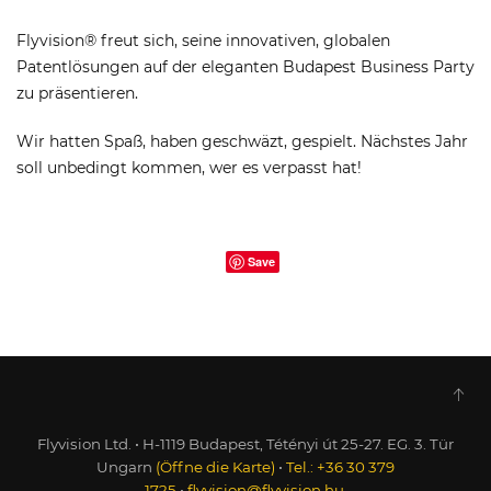
Flyvision® freut sich, seine innovativen, globalen
Patentlösungen auf der eleganten Budapest Business Party
zu präsentieren.
Wir hatten Spaß, haben geschwäzt, gespielt. Nächstes Jahr
soll unbedingt kommen, wer es verpasst hat!
Save
Flyvision Ltd. • H-1119 Budapest, Tétényi út 25-27. EG. 3. Tür
Ungarn
(Öffne die Karte)
•
Tel.: +36 30 379
1725
•
flyvision@flyvision.hu